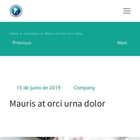
Home
Company
Mauris at orci urna dolor
You are here:
Previous
Next
15 de junio de 2019
Company
Mauris at orci urna dolor