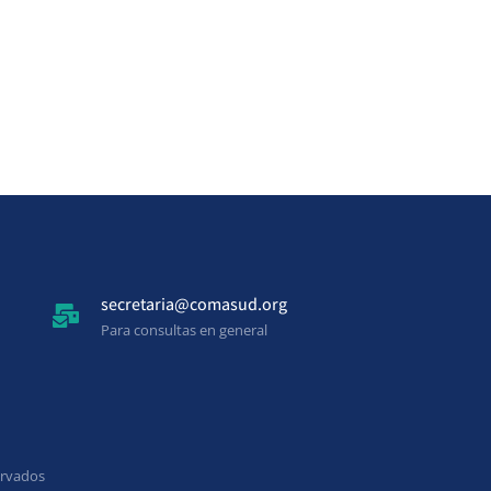
secretaria@comasud.org
Para consultas en general
ervados