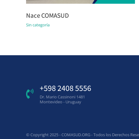
Nace COMASUD
Sin categoría
+598 2408 5556
Dr. Mario Cassinoni 1481
Montevideo - Uruguay
© Copyright 2025 - COMASUD.ORG - Todos los Derechos Res