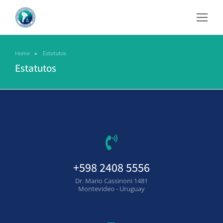
Home
Estatutos
You are here:
Estatutos
+598 2408 5556
Dr. Mario Cassinoni 1481
Montevideo - Uruguay